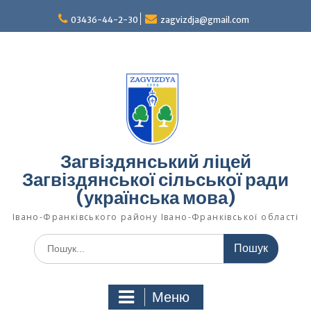
Перейти
03436-44-2-30
zagvizdja@gmail.com
до
вмісту
Загвіздянський ліцей
Загвіздянської сільської ради
(українська мова)
Івано-Франківського району Івано-Франківської області
Шукати:
Меню