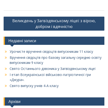
Навігація
Великдень у Загвіздянському ліцеї: з вірою,
записів
добром і вдячністю
Недавні записи
Урочисте вручення свідоцтв випускникам 11 класу
Вручення свідоцтв про базову загальну середню освіту
випускникам 9 класу
Свято Останнього дзвоника у Загвіздянському ліцеї
І етап Всеукраїнської військово-патріотичної гри
«Джура».
Свято випуску учнів 4-А класу
Архіви