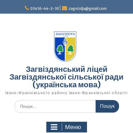
Перейти
03436-44-2-30
zagvizdja@gmail.com
до
вмісту
Загвіздянський ліцей
Загвіздянської сільської ради
(українська мова)
Івано-Франківського району Івано-Франківської області
Шукати:
Меню