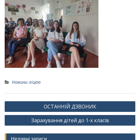
Новини ліцею
Навігація
ОСТАННІЙ ДЗВОНИК
записів
Зарахування дітей до 1-х класів
Недавні записи