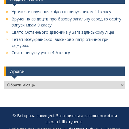
Урочисте вручення свідоцтв випускникам 11 класу
Вручення свідоцтв про базову загальну середню освіту
випускникам 9 класу
Свято Останнього дзвоника у Загвіздянському ліцеї
І етап Всеукраїнської військово-патріотичної гри
«Джура».
Свято випуску учнів 4-А класу
Архіви
Архіви
© Всі права захищені. Загвіздянська загальноосвітня
школа І-ІІІ ступенів.