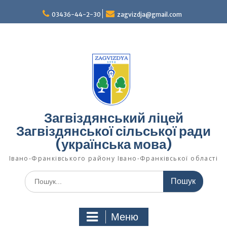
Перейти
03436-44-2-30
zagvizdja@gmail.com
до
вмісту
Загвіздянський ліцей
Загвіздянської сільської ради
(українська мова)
Івано-Франківського району Івано-Франківської області
Шукати:
Меню