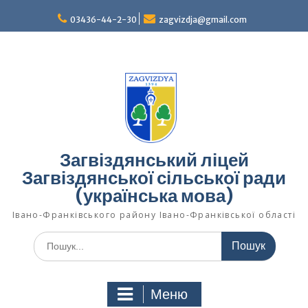
Перейти
03436-44-2-30
zagvizdja@gmail.com
до
вмісту
Загвіздянський ліцей
Загвіздянської сільської ради
(українська мова)
Івано-Франківського району Івано-Франківської області
Шукати:
Меню