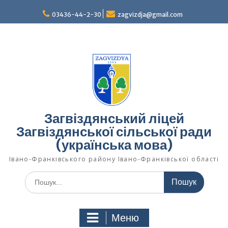
Перейти
03436-44-2-30
zagvizdja@gmail.com
до
вмісту
Загвіздянський ліцей
Загвіздянської сільської ради
(українська мова)
Івано-Франківського району Івано-Франківської області
Шукати:
Меню