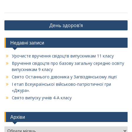
Навігація
День здоров’я
записів
Недавні записи
Урочисте вручення свідоцтв випускникам 11 класу
Вручення свідоцтв про базову загальну середню освіту
випускникам 9 класу
Свято Останнього дзвоника у Загвіздянському ліцеї
І етап Всеукраїнської військово-патріотичної гри
«Джура».
Свято випуску учнів 4-А класу
Архіви
Архіви