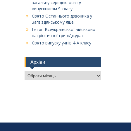
загальну середню освіту
випускникам 9 класу
Свято Останнього дзвоника у
Загвіздянському ліцеї
І етап Всеукраїнської військово-
патріотичної гри «Джура».
Свято випуску учнів 4-А класу
Архіви
Архіви