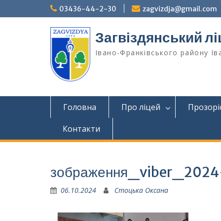
Перейти
03436-44-2-30
zagvizdja@gmail.com
до
вмісту
Загвіздянський лі
Івано-Франківського району Ів
Головна
Про ліцей
Прозорі
Контакти
зображення_viber_202
06.10.2024
Стоцька Оксана