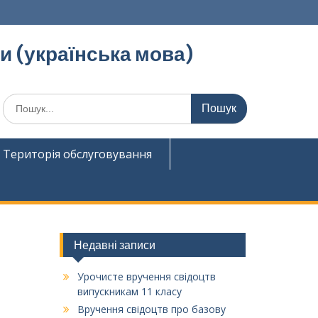
ди (українська мова)
Шукати:
Територія обслуговування
Недавні записи
Урочисте вручення свідоцтв
випускникам 11 класу
Вручення свідоцтв про базову