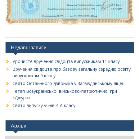
Недавні записи
Урочисте вручення свідоцтв випускникам 11 класу
Вручення свідоцтв про базову загальну середню освіту
випускникам 9 класу
Свято Останнього дзвоника у Загвіздянському ліцеї
І етап Всеукраїнської військово-патріотичної гри
«Джура».
Свято випуску учнів 4-А класу
Архіви
Архіви