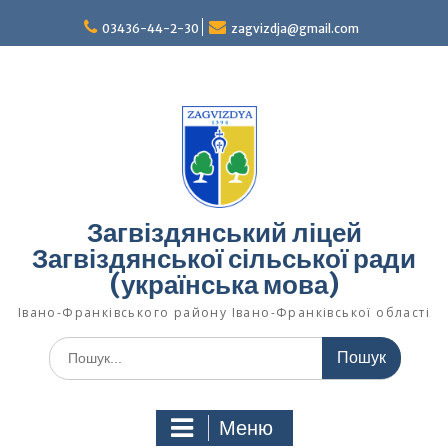
Перейти
03436-44-2-30
zagvizdja@gmail.com
до
вмісту
Загвіздянський ліцей
Загвіздянської сільської ради
(українська мова)
Івано-Франківського району Івано-Франківської області
Шукати:
Меню