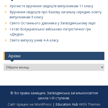
Урочисте вручення свідоцтв випускникам 11 класу
Вручення свідоцтв про базову загальну середню освіту
випускникам 9 класу
Свято Останнього дзвоника у Загвіздянському ліцеї
І етап Всеукраїнської військово-патріотичної гри
«Джура».
Свято випуску учнів 4-А класу
Архіви
Архіви
© Всі права захищені. Загвіздянська загальноосвітня
школа І-ІІІ ступенів.
Сайт працює на WordPress
|
Education Hub
WEN Themes