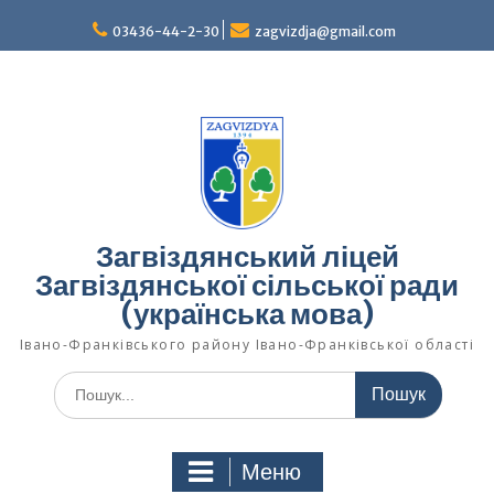
Перейти
03436-44-2-30
zagvizdja@gmail.com
до
вмісту
Загвіздянський ліцей
Загвіздянської сільської ради
(українська мова)
Івано-Франківського району Івано-Франківської області
Шукати:
Меню