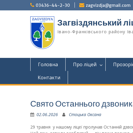
Перейти
03436-44-2-30
zagvizdja@gmail.com
до
вмісту
Загвіздянський лі
Івано-Франківського району Ів
Головна
Про ліцей
Прозорі
Контакти
Свято Останнього дзвоника
02.06.2026
Стоцька Оксана
29 травня у нашому ліцеї пролунав Останній дзво