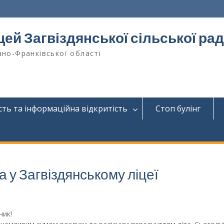
цей Загвіздянської сільської ра
ано-Франківської області
сть та інформаційна відкритість
Стоп булінг
 у Загвіздянському ліцеї
ник!