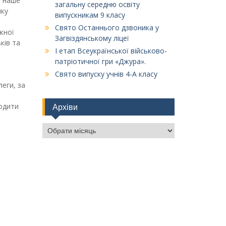
і наше
загальну середню освіту
нку
випускникам 9 класу
Свято Останнього дзвоника у
жної
Загвіздянському ліцеї
ків та
І етап Всеукраїнської військово-
патріотичної гри «Джура».
Свято випуску учнів 4-А класу
леги, за
водити
Архіви
Архіви