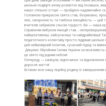
​Цей день завжди особливий — він пахне весною,
шкільне подвір’я знову розквітло від посмішок, в
нашої спільної історії — пройдено надзвичайно ск
​Головною прикрасою свята став, безумовно, прощ
лінії, синхронність та глибока емоційність — цей 
вчителів забриніли сльози гордості. Ви — наша кра
​Справжнім вибухом емоцій став… неперевершений
найкреативніші, найсучасніші та найдрайвовіші! Т
педагогічного колективу просто підірвав шкільне 
цей неймовірний позитив, сучасний підхід та вмінн
​ Дякуємо Збройним Силам України за можливість 
це свято під рідним небом!
​Попереду — канікули, відпочинок та відновлення
доросле життя!
​Вітаємо всю нашу ліцейну родину із завершенням 