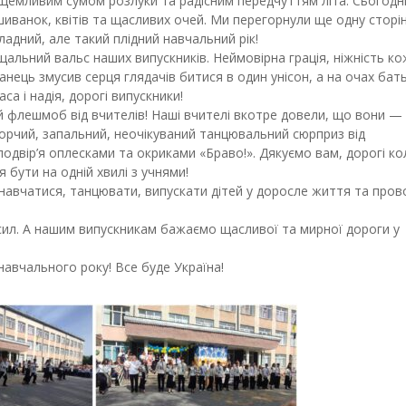
 щемливим сумом розлуки та радісним передчуттям літа. Сьогодн
ишиванок, квітів та щасливих очей. Ми перегорнули ще одну сторі
ладний, але такий плідний навчальний рік!
альний вальс наших випускників. Неймовірна грація, ніжність ко
танець змусив серця глядачів битися в один унісон, а на очах бать
са і надія, дорогі випускники!
 флешмоб від вчителів! Наші вчителі вкотре довели, що вони —
ворчий, запальний, неочікуваний танцювальний сюрприз від
подвір’я оплесками та окриками «Браво!». Дякуємо вам, дорогі ко
я бути на одній хвилі з учнями!
навчатися, танцювати, випускати дітей у доросле життя та про
 сил. А нашим випускникам бажаємо щасливої та мирної дороги у
навчального року! Все буде Україна!