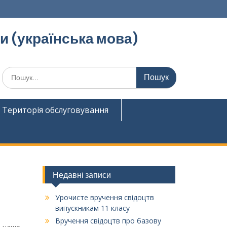
ди (українська мова)
Шукати:
Територія обслуговування
Недавні записи
Урочисте вручення свідоцтв
випускникам 11 класу
Вручення свідоцтв про базову