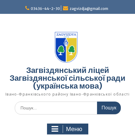
Перейти
03436-44-2-30
zagvizdja@gmail.com
до
вмісту
Загвіздянський ліцей
Загвіздянської сільської ради
(українська мова)
Івано-Франківського району Івано-Франківської області
Шукати:
Меню