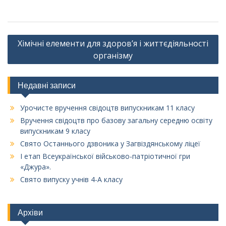
Навігація
Хімічні елементи для здоров’я і життєдіяльності
записів
організму
Недавні записи
Урочисте вручення свідоцтв випускникам 11 класу
Вручення свідоцтв про базову загальну середню освіту
випускникам 9 класу
Свято Останнього дзвоника у Загвіздянському ліцеї
І етап Всеукраїнської військово-патріотичної гри
«Джура».
Свято випуску учнів 4-А класу
Архіви