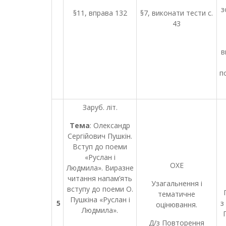
з
§11, вправа 132
§7, виконати тести с.
43
в
п
Заруб. літ.
Тема
: Олександр
Сергійович Пушкін.
Вступ до поеми
«Руслан і
ОХЕ
Людмила». Виразне
читання напам’ять
Узагальнення і
вступу до поеми О.
П
тематичне
Пушкіна «Руслан і
5
з
оцінювання.
Людмила».
Д/з Повторення