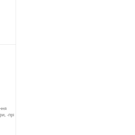
ння
ри, -прі