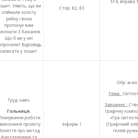
§14, вправа 
ошит. Уявіть, що ви
Стор. 82, 83
спіймали золоту
рибку і вона
пропонує вам
иконати 3 бажання.
Що б ви у неї
опросили? Відповідь
записати у зошит.
Обр. м-во
Тема:
Світлот
Труд. навч.
Завдання: :
Ств
Гольниця.
графічну компо
ланування роботи
«Гра світлотін
 виконання проекту.
Інформ. І
(Графічний олі
Поняття про метод
гелеві ручки
фантазування та