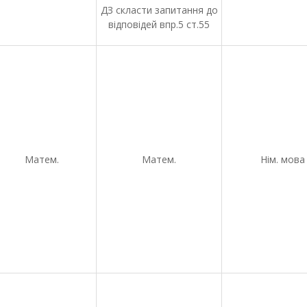
ДЗ скласти запитання до
відповідей впр.5 ст.55
Матем.
Матем.
Нім. мова