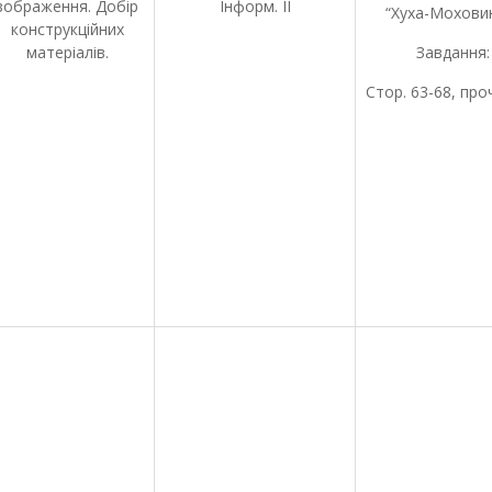
зображення. Добір
Інформ. ІІ
“Хуха-Мохови
конструкційних
матеріалів.
Завдання:
Стор. 63-68, пр