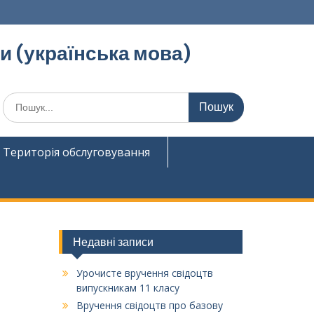
ди (українська мова)
Шукати:
Територія обслуговування
Недавні записи
Урочисте вручення свідоцтв
випускникам 11 класу
Вручення свідоцтв про базову