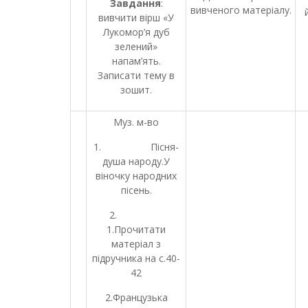
Завдання
:
вивченого матеріалу.
вивчити вірш «У
Лукомор’я дуб
зелений»
напам’ять.
Записати тему в
зошит.
Муз. м-во
1. Пісня-
душа народу.У
віночку народних
пісень.
2.
1.Прочитати
матеріал з
підручника на с.40-
42
2.Французька