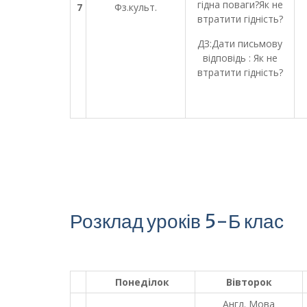
гідна поваги?Як не
7
Фз.культ.
втратити гідність?
ДЗ:Дати письмову
відповідь : Як не
втратити гідність?
Розклад уроків 5-Б клас
Понеділок
Вівторок
Англ. Мова