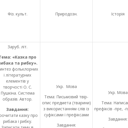
Фіз. культ.
Природозн.
Історія
Заруб. літ.
Тема: «Казка про
ибака та рибку».
интез фольклорних
і літературних
елементів у
Укр. Мова
творчості О. С.
Укр. Мова
Пушкіна. Система
Тема: Письмовий твір-
образів. Автор.
опис предмета (тварини)
Тема: Написа
з використанням слів із
префіксів -пре, -п
Завдання:
суфіксами і префіксами
рочитати казку про
Завдання:
рибака і рибку.
Завдання:
Записати тему в