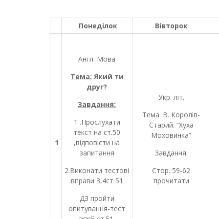
Понеділок
Вівторок
Англ. Мова
Тема:
Який ти
друг?
Укр. літ.
Завдання:
Тема: В. Королів-
1 .Прослухати
Старий. “Хуха
текст на ст.50
Моховинка”
1
,відповісти на
запитання
Завдання:
2.Виконати тестові
Стор. 59-62
вправи 3,4ст 51
прочитати
ДЗ пройти
опитування-тест
впр5,ст.51.