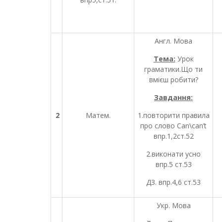
Англ. Мова
Тема:
Урок
граматики.Що ти
вмієш робити?
Завдання:
2
Матем.
1.повторити правила
про слово Саn\can’t
впр.1,2ст.52
2.виконати усно
впр.5 ст.53
ДЗ. впр.4,6 ст.53
Укр. Мова