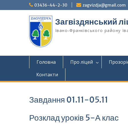
Перейти
03436-44-2-30
zagvizdja@gmail.com
до
вмісту
Загвіздянський лі
Івано-Франківського району Ів
Головна
Про ліцей
Прозорі
Контакти
Завдання 01.11-05.11
Розклад уроків 5-А клас