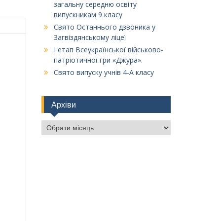
загальну середню освіту
випускникам 9 класу
Свято Останнього дзвоника у
Загвіздянському ліцеї
І етап Всеукраїнської військово-
патріотичної гри «Джура».
Свято випуску учнів 4-А класу
Архіви
Архіви