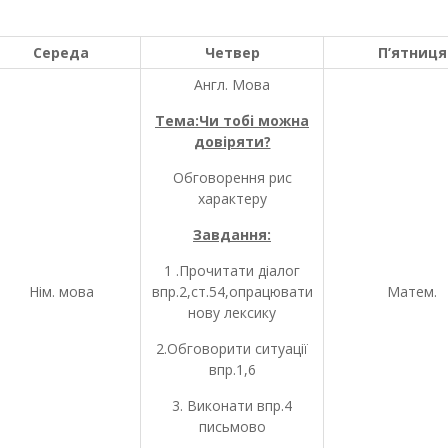
Середа
Четвер
П’ятниця
Англ. Мова
Тема:Чи тобі можна
довіряти?
Обговорення рис
характеру
Завдання:
1 .Прочитати діалог
Нім. мова
впр.2,ст.54,опрацювати
Матем.
нову лексику
2.Обговорити ситуації
впр.1,6
3. Виконати впр.4
письмово