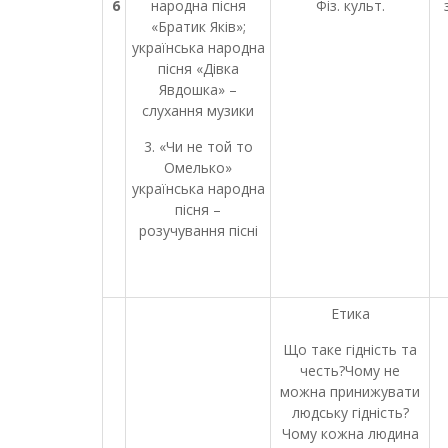
6
народна пісня
Фіз. культ.
«Братик Яків»;
українська народна
пісня «Дівка
Явдошка» –
слухання музики
3. «Чи не той то
Омелько»
українська народна
пісня –
розучування пісні
Етика
Що таке гідність та
честь?Чому не
можна принижувати
людську гідність?
Чому кожна людина