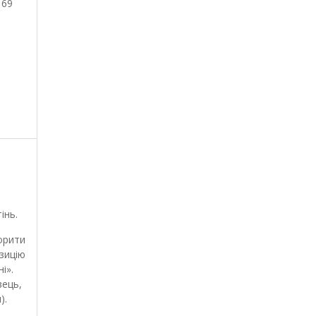
169
інь.
орити
зицію
і».
вець,
).