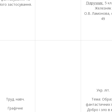
Підручник
5 кл.
його застосування.
Железняк
О.В. Ламонова, с
49
Укр. літ.
Труд. навч.
Тема: Обра
фантастичних і
Графічне
Добро і зло в 