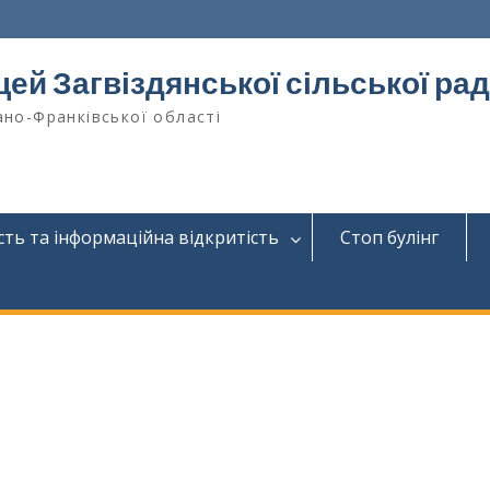
цей Загвіздянської сільської ра
ано-Франківської області
сть та інформаційна відкритість
Стоп булінг