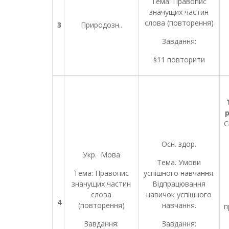
Тема: Правопис
значущих частин
слова (повторення)
3
Природозн..
Завдання:
§11 повторити
р
С
Осн. здор.
Укр. Мова
Тема. Умови
Тема: Правопис
успішного навчання.
значущих частин
Відпрацювання
слова
навичок успішного
4
(повторення)
навчання.
п
Завдання:
Завдання: