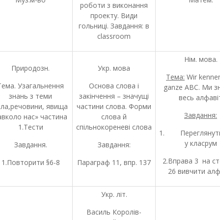
роботи з виконання
проекту. Види
гольниці. Завдання: в
classroom
Нім. мова.
Природозн.
Укр. мова
Тема:
Wir kenne
Тема. Узагальнення
Основа слова і
ganze ABC. Ми з
знань з теми
закінчення – значущі
весь алфаві
іла,речовини, явища
частини слова. Форми
Завдання:
авколо нас» частина
слова й
1.Тести
спільнокореневі слова
1. Переглянути
у класрум
Завдання.
Завдання:
2.Вправа 3 на ст
1.Повторити §6-8
Параграф 11, впр. 137
26 вивчити алф
Укр. літ.
Василь Королів-