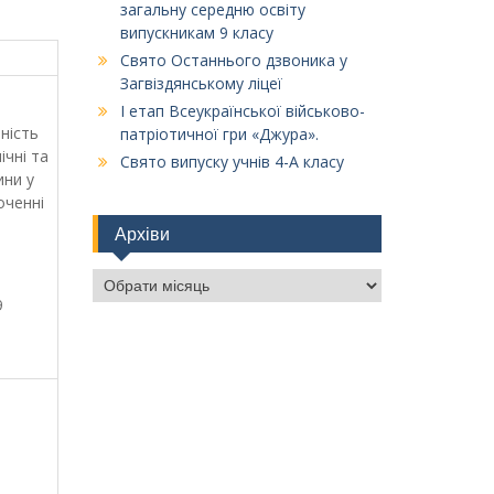
загальну середню освіту
випускникам 9 класу
Свято Останнього дзвоника у
Загвіздянському ліцеї
І етап Всеукраїнської військово-
ність
патріотичної гри «Джура».
ічні та
Свято випуску учнів 4-А класу
ини у
оченні
Архіви
Архіви
9