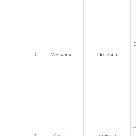
О
2
Укр. мова
Нім. мова
к
3
Укр. літ.
Фіз. культ.