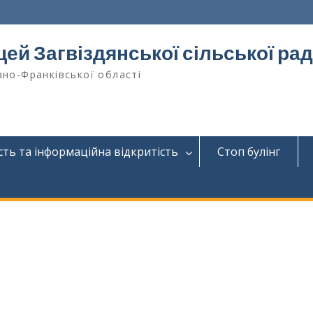
цей Загвіздянської сільської ра
ано-Франківської області
сть та інформаційна відкритість
Стоп булінг