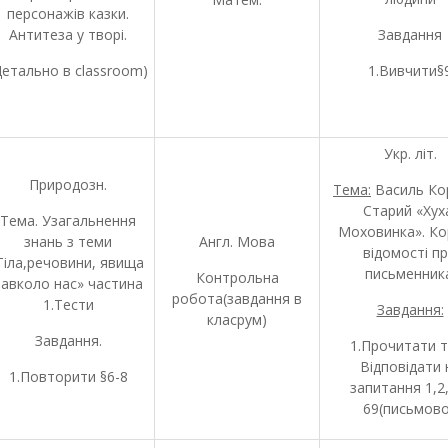
персонажів казки.
Антитеза у творі.
Завдання
Детально в classroom)
1.Вивчити§
Укр. літ.
Природозн.
Тема:
Василь Ко
Старий «Хух
Тема. Узагальнення
Моховинка». Ко
знань з теми
Англ. Мова
відомості п
Тіла,речовини, явища
письменника
Контрольна
навколо нас» частина
робота(завдання в
1.Тести
Завдання:
класрум)
Завдання.
1.Прочитати т
Відповідати 
1.Повторити §6-8
запитання 1,2,
69(письмово