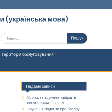
ди (українська мова)
Шукати:
Територія обслуговування
Недавні записи
Урочисте вручення свідоцтв
випускникам 11 класу
Вручення свідоцтв про базову