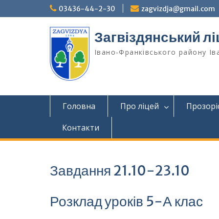
Перейти
03436-44-2-30
zagvizdja@gmail.com
до
вмісту
Загвіздянський лі
Івано-Франківського району Ів
Головна
Про ліцей
Прозорі
Контакти
Завдання 21.10-23.10
Розклад уроків 5-А клас