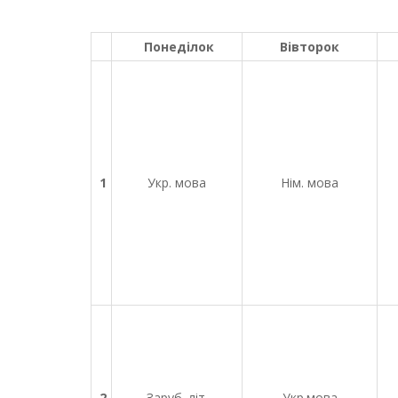
Понеділок
Вівторок
1
Укр. мова
Нім. мова
2
Заруб. літ.
Укр.мова