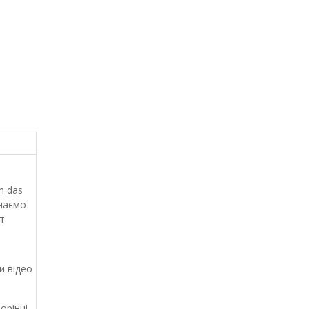
n das
наємо
т
 відео
орінці