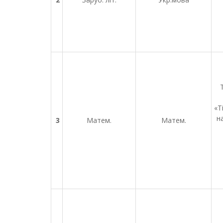
«Т
н
3
Матем.
Матем.