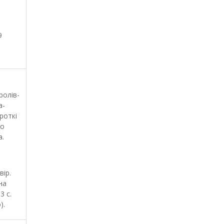
9
ролів-
а-
роткі
ро
.
вір.
на
3 с.
).