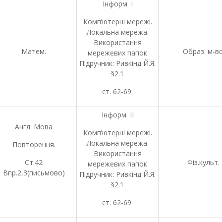
Інформ. І
Комп’ютерні мережі.
Локальна мережа.
Використання
Матем.
Образ. м-в
мережевих папок
Підручник: Ривкінд Й.Я.
§2.1
ст. 62-69.
Інформ. ІІ
Англ. Мова
Комп’ютерні мережі.
Локальна мережа.
Повторення.
Використання
Ст.42
Фіз.культ.
мережевих папок
Впр.2,3(письмово)
Підручник: Ривкінд Й.Я.
§2.1
ст. 62-69.