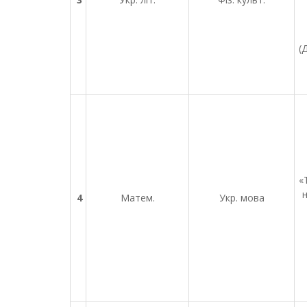
(
«
4
Матем.
Укр. мова