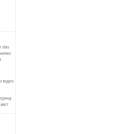
n das
наємо
т
 відео
орінці
авіт