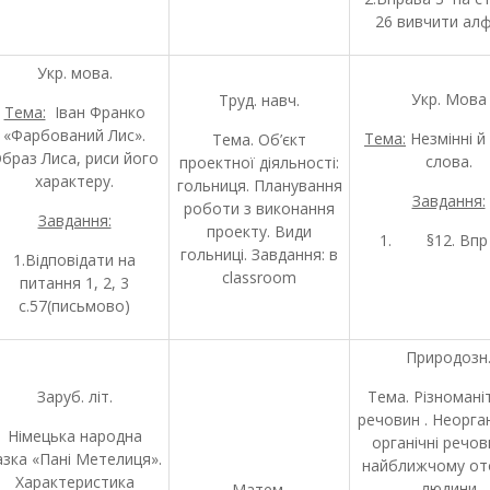
26 вивчити алф
Укр. мова.
Укр. Мова
Труд. навч.
Тема:
Іван Франко
«Фарбований Лис».
Тема:
Незмінні й 
Тема. Об’єкт
браз Лиса, риси його
слова.
проектної діяльності:
характеру.
гольниця. Планування
Завдання:
роботи з виконання
Завдання:
проекту. Види
1. §12. Впр
гольниці. Завдання: в
1.Відповідати на
classroom
питання 1, 2, 3
с.57(письмово)
Природозн
Заруб. літ.
Тема. Різномані
речовин . Неорган
Німецька народна
органічні речов
азка «Пані Метелиця».
найближчому от
Характеристика
людини
Матем.