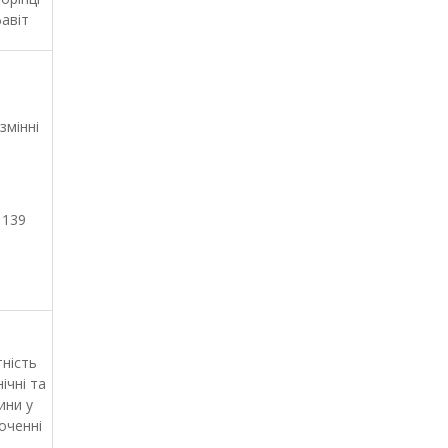
авіт
змінні
 139
.
тність
ічні та
ини у
оченні