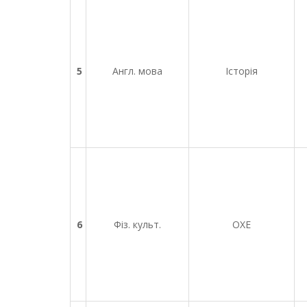
5
Англ. мова
Історія
6
Фіз. культ.
ОХЕ