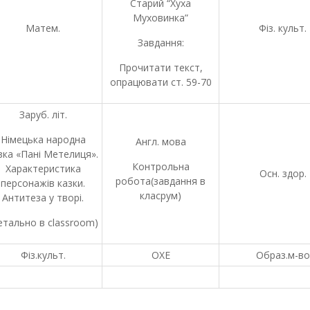
Старий “Хуха
Муховинка”
Матем.
Фіз. культ.
Завдання:
Прочитати текст,
опрацювати ст. 59-70
Заруб. літ.
Німецька народна
Англ. мова
зка «Пані Метелиця».
Контрольна
Характеристика
Осн. здор.
робота(завдання в
персонажів казки.
класрум)
Антитеза у творі.
етально в classroom)
Фіз.культ.
ОХЕ
Образ.м-во