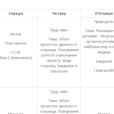
Середа
Четвер
П’ятниця
Природозн.
Труд. навч.
Тема. Різноманіт
Англ.м.
речовин . Неорган
Тема. Об’єкт
органічні речов
Повторення.
проектної діяльності:
найближчому от
гольниця. Планування
людини
Ст.42
роботи з виконання
Впр.2,3(письмово)
проекту. Види
Завдання
гольниці. Завдання: в
1.Вивчити§
classroom
Труд. навч.
Тема. Об’єкт
проектної діяльності:
гольниця. Планування
Муз.м-во
Матем.