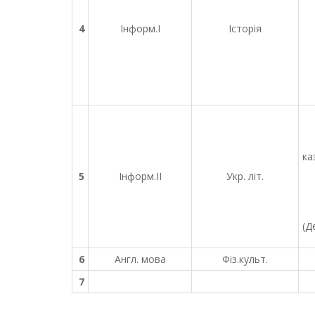
4
Інформ.І
Історія
ка
5
Інформ.ІІ
Укр. літ.
(Д
6
Англ. мова
Фіз.культ.
7