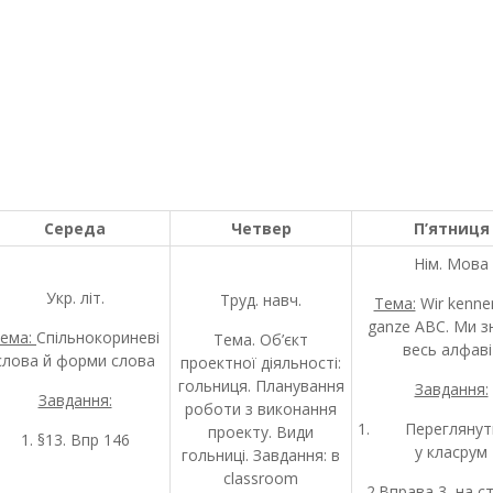
Середа
Четвер
П’ятниця
Нім. Мова
Укр. літ.
Труд. навч.
Тема:
Wir kenne
ganze ABC. Ми з
ема:
Спільнокориневі
Тема. Об’єкт
весь алфаві
слова й форми слова
проектної діяльності:
гольниця. Планування
Завдання:
Завдання:
роботи з виконання
1. Переглянути
проекту. Види
1. §13. Впр 146
у класрум
гольниці. Завдання: в
classroom
2.Вправа 3 на ст