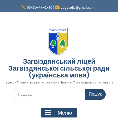
Перейти
03436-44-2-30
zagvizdja@gmail.com
до
вмісту
Загвіздянський ліцей
Загвіздянської сільської ради
(українська мова)
Івано-Франківського району Івано-Франківської області
Шукати:
Меню