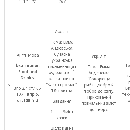
267
Укр. літ.
Тема: Емма
Андієвська.
Сучасна
Англ. Мова
Укр. літ.
українська
Їжа і напої.
Тр
письменниця і
Тема: Емма
Food and
художниця. Її
Андієвська
В
Drinks.
казки-притчі.
“Говорюща
“Казка про яян”.
6
риба”. Добро й
Впр.2,4 ст.105-
Ви
ТЛ: притча.
любов до світу.
107
Впр.
5
,
тех
Прихований
ст.
108
(
п.)
о
Завдання
повчальний зміст
до твору.
1. Зміст
казки
Відповіді на