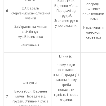
Баскетбол.
операції.
Ведення м’яча.
2.А.Ведель
Вишивка
6
Передачі від
«Херувимська»-слухання
початковими
грудей.
музики
швами.
Згинання рук в
упорі лежачи.
3.«Українська мова»
Намалювати
сл.Н.Янчук
малюнок
муз.В.Клименко
серветки
-виконання
Етика (к.)
Чому люди
поважають
звичаї,традиції і
закони. Чому
ФІз.культ.
треба
поважати
Баскетбол. Ведення
гідність і права
7
м’яча. Передачі від
людини.
грудей. Згинання рук в