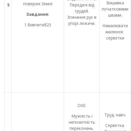
Вишивка
поверхні Землі
5
Передачі від
початковими
грудей.
Завдання:
швами.
Згинання рук в
упорі лежачи.
1.Вивчити§25
Намалювати
малюнок
серветки
ОХЕ.
Труд. навч.
Мужність і
непохитність
Серветка.
переконань.