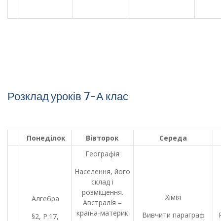
Розклад уроків 7-А клас
Понеділок
Вівторок
Середа
Географія
Населення, його
склад і
розміщення.
Хімія
Алгебра
Австралія –
країна-материк
Вивчити параграф
§2, Р.17,