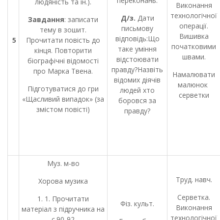
переконань.
людяність та ін.).
Виконання
технологічної
Д/з.
Дати
Завдання
: записати
операції.
письмову
тему в зошит.
Вишивка
відповідь:Що
5
Прочитати повість до
початковими
таке уміння
кінця. Повторити
швами.
відстоювати
біографічні відомості
правду?Назвіть
про Марка Твена.
Намалювати
відомих діячів
малюнок
Підготуватися до гри
людей хто
серветки
«Щасливий випадок» (за
боровся за
змістом повісті)
правду?
Муз. м-во
Труд. навч.
Хорова музика
Серветка.
1. 1. Прочитати
Фіз. культ.
Виконання
матеріал з підручника на
технологічної
с.90-92