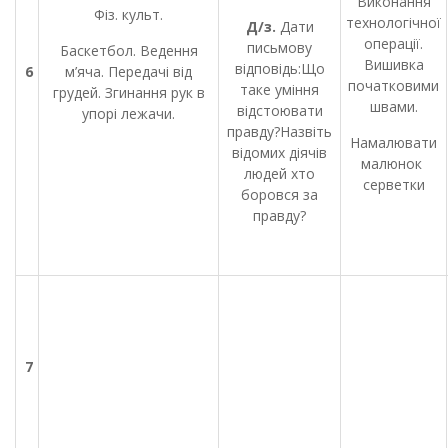
Виконання
Фіз. культ.
технологічної
Д/з.
Дати
операції.
письмову
Баскетбол. Ведення
Вишивка
відповідь:Що
6
м’яча. Передачі від
початковими
таке уміння
грудей. Згинання рук в
швами.
відстоювати
упорі лежачи.
правду?Назвіть
Намалювати
відомих діячів
малюнок
людей хто
серветки
боровся за
правду?
7