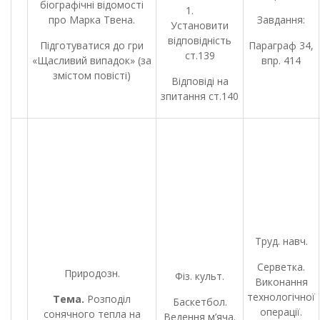
біографічні відомості
1.
про Марка Твена.
Завдання:
Установити
відповідність
Підготуватися до гри
Параграф 34,
ст.139
«Щасливий випадок» (за
впр. 414
змістом повісті)
Відповіді на
зпитання ст.140
Труд. навч.
Серветка.
Природозн.
Фіз. культ.
Виконання
технологічної
Тема.
Розподіл
Баскетбол.
операції.
сонячного тепла на
Ведення м’яча.