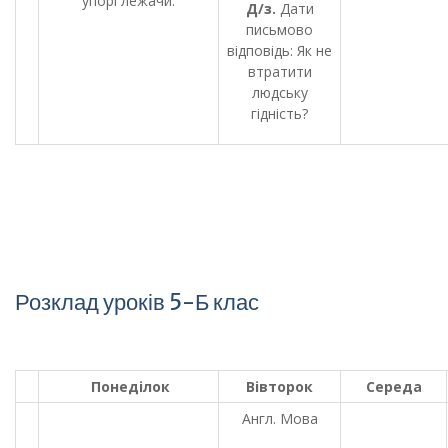
упорі лежачи.
Д/з.
Дати
письмово
відповідь: Як не
втратити
людську
гідність?
Розклад уроків 5-Б клас
Понеділок
Вівторок
Середа
Англ. Мова