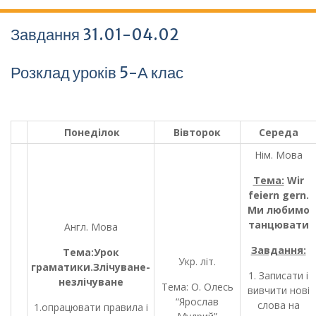
Завдання 31.01-04.02
Розклад уроків 5-А клас
Понеділок
Вівторок
Середа
Нім. Мова
Тема:
Wir
feiern gern
.
Ми любимо
танцювати
Англ. Мова
Завдання:
Тема:Урок
Укр. літ.
граматики.Злічуване-
1. Записати і
незлічуване
Тема: О. Олесь
вивчити нові
“Ярослав
слова на
1.опрацювати правила і