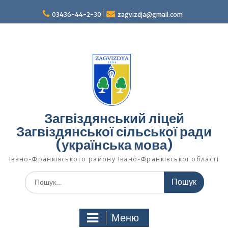
Перейти
03436-44-2-30
zagvizdja@gmail.com
до
вмісту
Загвіздянський ліцей
Загвіздянської сільської ради
(українська мова)
Івано-Франківського району Івано-Франківської області
Шукати:
Меню