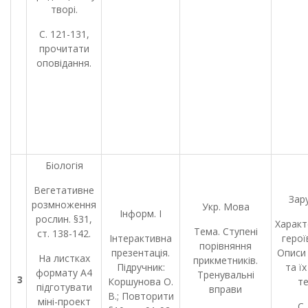
творі.
С. 121-131,
прочитати
оповідання.
Біологія
Вегетативне
Зару
розмноження
Укр. Мова
Інформ. І
рослин. §31,
Характ
Тема. Ступені
ст. 138-142.
Інтерактивна
герої
порівняння
презентація.
Описи
На листках
прикметників.
Підручник:
та їх
формату А4
Тренувальні
3
Коршунова О.
те
підготувати
вправи
В.; Повторити
міні-проект
С.