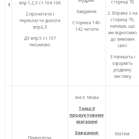
Мудрий”
сторінці 70
впр.1,2,3 ст.104-106
1
Завдання:
2. Вправа 2 на
2.прочитати і
сторінці 70,
перекласти діалоги
Сторінка 140-
напиши, що
впр2,3
142 читати
ми відносимо
ДЗ впр.5 ст.107
до зимових
письмово
свят
3.Напишіть і
оформіть
різдвяну
листівку
Англ. Мова
Тема:У
продуктовому
магазині
Завдання:
Матем.
Природозн.