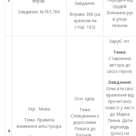
вправ.
Завдання:
грудей.
Завдання: №767,769
Згинання рук
Вправа 368 (за
в упорі
зразком на
лежачи
стор. 162)
Заруб. літ.
Тема:
Ставлення
автора до
своїх героїв.
Завдання:
Описати свої
враження від
Осн. здор.
прочитаної
повісті у листі
Укр. Мова
Тема.
до Марка
Спілкування з
Тема: Правила
Твена. Дати
дорослими.
вживання апострофа
відповідь
Повага до
4
(усно) на
батьків ,