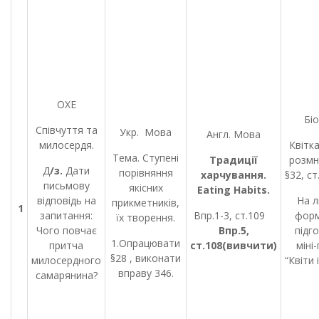
ОХЕ
Біо
Співчуття та
Укр. Мова
Англ. Мова
милосердя.
Квітка
Тема. Ступені
Традиції
розмн
Д
/з.
Дати
порівняння
харчування.
§32, ст
письмову
якісних
Eating
Habits
.
відповідь на
На л
прикметників,
1
запитання:
Впр.1-3, ст.109
форм
їх творення.
Чого повчає
Впр.5,
підг
1.Опрацювати
притча
ст.108(вивчити)
міні
§28 , виконати
милосердного
“Квіти 
вправу 346.
самарянина?