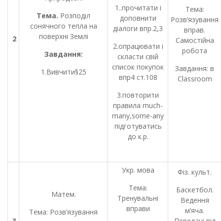
1..прочитати і
Тема:
Тема.
Розподіл
доповнити
Розв’язування
сонячного тепла на
діалоги впр.2,3
вправ.
поверхні Землі
2
Самостійна
2.опрацювати і
робота
Завдання:
скласти свій
список покупок
Завдання: в
1.Вивчити§25
впр4 ст.108
Сlassroom
3.повторити
правила much-
many,some-any
підготуватись
до к.р.
Укр. мова
Фіз. культ.
Тема:
Баскетбол.
Матем.
Тренувальні
Ведення
вправи
м’яча.
Тема: Розв’язування
3
Передачі від