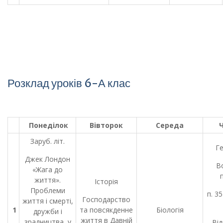
Розклад уроків 6-А клас
Понеділок
Вівторок
Середа
Заруб. літ.
Г
Джек Лондон
В
«Жага до
життя».
Історія
Проблеми
п. 3
Господарство
життя і смерті,
1
та повсякденне
Біологія
дружби і
життя в Давній
зрадництва у
Від