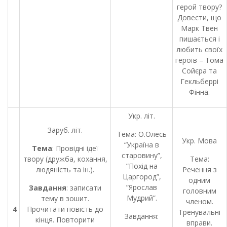
герой твору?
Довести, що
Марк Твен
пишається і
любить своїх
героїв – Тома
Сойєра та
Гекльберрі
Фінна.
Укр. літ.
Заруб. літ.
Тема: О.Олесь
Укр. Мова
“Україна в
Тема
: Провідні ідеї
старовину”,
твору (дружба, кохання,
Тема:
”Похід на
людяність та ін.).
Речення з
Царгород”,
одним
”Ярослав
Завдання
: записати
головним
Мудрий”.
тему в зошит.
членом.
4
Прочитати повість до
Тренувальні
Завдання:
кінця. Повторити
вправи.