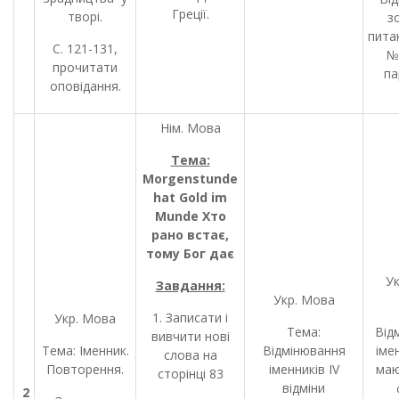
Греції.
творі.
з
пита
С. 121-131,
№5
прочитати
па
оповідання.
Нім. Мова
Тема:
Morgenstunde
hat Gold im
Munde
Хто
рано встає,
тому Бог дає
У
Завдання:
Укр. Мова
1. Записати і
Укр. Мова
Тема:
Від
вивчити нові
Тема: Іменник.
Відмінювання
іме
слова на
Повторення.
іменників ІV
маю
сторінці 83
відміни
2