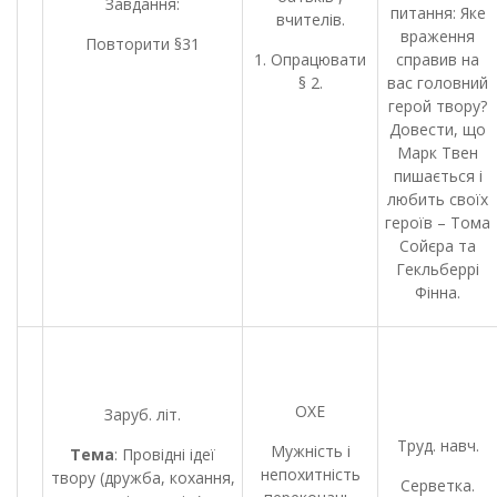
Завдання:
питання: Яке
вчителів.
враження
Повторити §31
1. Опрацювати
справив на
§ 2.
вас головний
герой твору?
Довести, що
Марк Твен
пишається і
любить своїх
героїв – Тома
Сойєра та
Гекльберрі
Фінна.
ОХЕ
Заруб. літ.
Труд. навч.
Мужність і
Тема
: Провідні ідеї
непохитність
твору (дружба, кохання,
Серветка.