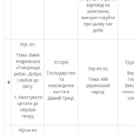
відповіді на
запитання,
використовуйте
при цьому час
доби
Укр. літ.
Тема. Емма
Андрієвська
Історія
Труд
«Говорюща
Укр-во (к)
Господарство
Ви
риба». Добро
та
Тема. Мій
гл
і любов до
6
повсякденне
український
Вик
світу.
життя в
народ.
техно
1. Занотувати
Давній Греції.
опе
цитати до
образів
твору.
Муз.м-во