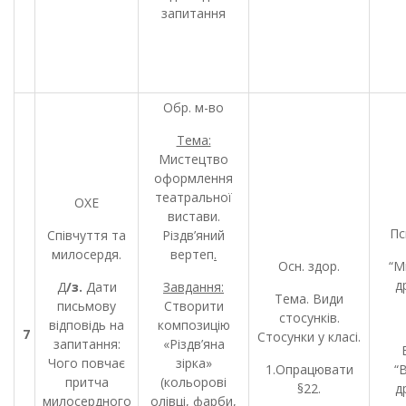
запитання
Обр. м-во
Тема:
Мистецтво
оформлення
театральної
ОХЕ
вистави.
Пс
Співчуття та
Різдв’яний
милосердя.
вертеп
.
Осн. здор.
“М
д
Д
/з.
Дати
Завдання:
Тема. Види
письмову
Створити
стосунків.
відповідь на
композицію
7
Стосунки у класі.
запитання:
«Різдв’яна
Чого повчає
зірка»
1.Опрацювати
“
притча
(кольорові
§22.
д
милосердного
олівці, фарби,