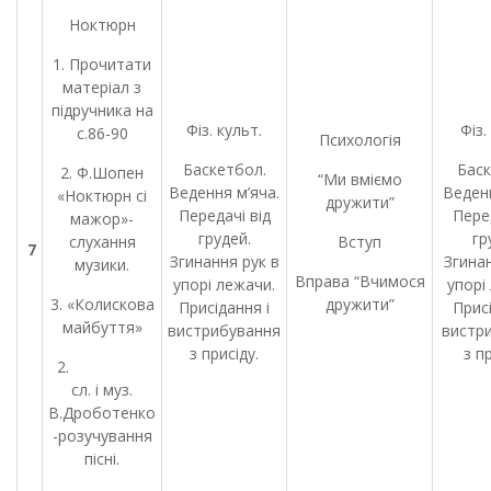
Ноктюрн
1. Прочитати
матеріал з
підручника на
Фіз. культ.
Фіз.
с.86-90
Психологія
Баскетбол.
Баск
2. Ф.Шопен
“Ми вміємо
Ведення м’яча.
Веденн
«Ноктюрн сі
дружити”
Передачі від
Перед
мажор»-
грудей.
гр
слухання
Вступ
7
Згинання рук в
Згинан
музики.
Вправа “Вчимося
упорі лежачи.
упорі
3. «Колискова
дружити”
Присідання і
Присі
майбуття»
вистрибування
вистр
з присіду.
з п
2.
сл. і муз.
В.Дроботенко
-розучування
пісні.