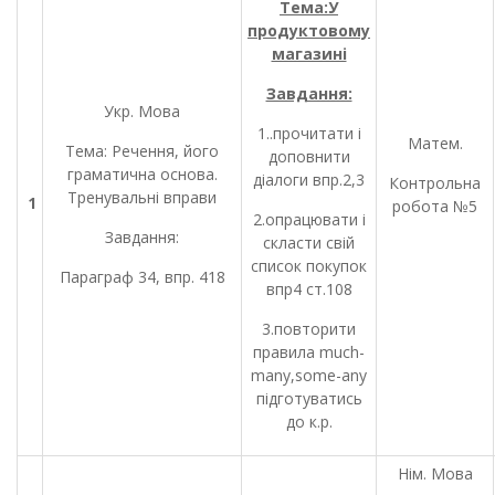
Тема:У
продуктовому
магазині
Завдання:
Укр. Мова
1..прочитати і
Матем.
Тема: Речення, його
доповнити
граматична основа.
діалоги впр.2,3
Контрольна
Тренувальні вправи
1
робота №5
2.опрацювати і
Завдання:
скласти свій
список покупок
Параграф 34, впр. 418
впр4 ст.108
3.повторити
правила much-
many,some-any
підготуватись
до к.р.
Нім. Мова