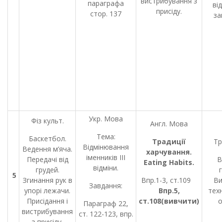
вистрибування з
параграфа
від
присіду.
стор. 137
за
Укр. Мова
Фіз культ.
Англ. Мова
Тема:
Баскетбол.
Традиції
Тр
Відмінювання
Ведення м’яча.
харчування.
іменників ІІІ
Передачі від
В
Eating
Habits
.
відміни.
грудей.
5
Згинання рук в
Впр.1-3, ст.109
Ви
Завдання:
упорі лежачи.
Впр.5,
тех
Присідання і
ст.108(вивчити)
о
Параграф 22,
вистрибування
ст. 122-123, впр.
з присіду.