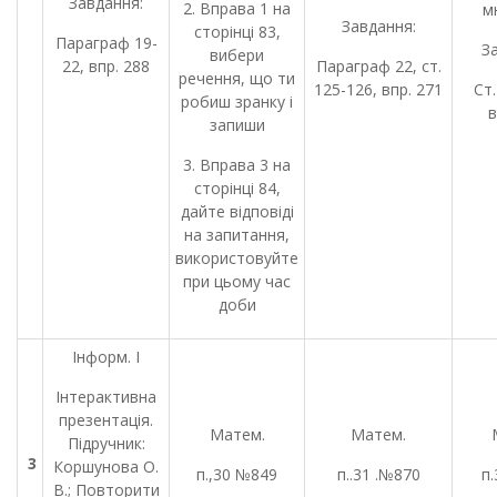
Завдання:
2. Вправа 1 на
м
Завдання:
сторінці 83,
Параграф 19-
З
вибери
22, впр. 288
Параграф 22, ст.
речення, що ти
125-126, впр. 271
Ст.
робиш зранку і
в
запиши
3. Вправа 3 на
сторінці 84,
дайте відповіді
на запитання,
використовуйте
при цьому час
доби
Інформ. І
Інтерактивна
презентація.
Матем.
Матем.
Підручник:
3
Коршунова О.
п.,30 №849
п..31 .№870
п
В.; Повторити