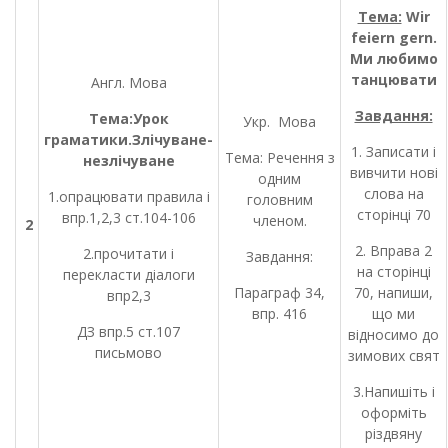
Тема:
Wir
feiern gern
.
Ми любимо
танцювати
Англ. Мова
Завдання:
Тема:Урок
Укр. Мова
граматики.Злічуване-
1. Записати і
Тема: Речення з
незлічуване
вивчити нові
одним
слова на
1.опрацювати правила і
головним
сторінці 70
впр.1,2,3 ст.104-106
членом.
2
2. Вправа 2
2.прочитати і
Завдання:
на сторінці
перекласти діалоги
Параграф 34,
70, напиши,
впр2,3
впр. 416
що ми
ДЗ впр.5 ст.107
відносимо до
письмово
зимових свят
3.Напишіть і
оформіть
різдвяну