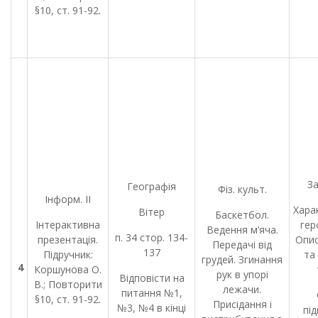
§10, ст. 91-92.
За
Географія
Фіз. культ.
Інформ. ІІ
Хара
Вітер
Баскетбол.
Інтерактивна
гер
Ведення м’яча.
п. 34 стор. 134-
презентація.
Опис
Передачі від
137
Підручник:
та 
грудей. Згинання
4
Коршунова О.
рук в упорі
Відповісти на
В.; Повторити
лежачи.
питання №1,
§10, ст. 91-92.
Присідання і
№3, №4 в кінці
пі