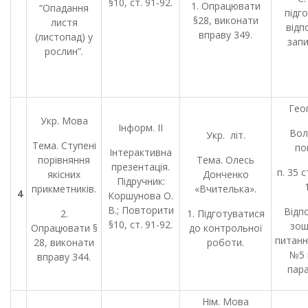
§10, ст. 91-92.
1. Опрацювати
“Опадання
підг
§28, виконати
листя
відпо
вправу 349.
(листопад) у
запи
рослин”.
Гео
Укр. Мова
Інформ. ІІ
Вол
Укр. літ.
Тема. Ступені
по
Інтерактивна
порівняння
Тема. Олесь
презентація.
п. 35 
якісних
Донченко
Підручник:
прикметників.
«Вчителька».
4
Коршунова О.
В.; Повторити
Відпо
2.
1. Підготуватися
§10, ст. 91-92.
зош
Опрацювати §
до контрольної
питанн
28, виконати
роботи.
№5 в
вправу 344.
пар
Нім. Мова