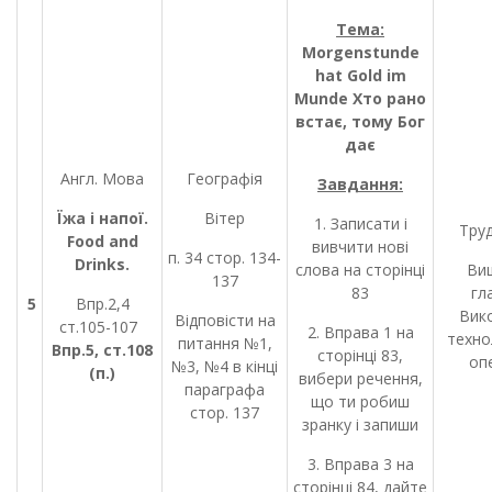
Тема:
Morgenstunde
hat Gold im
Munde
Хто рано
встає, тому Бог
дає
Англ. Мова
Географія
Завдання:
Їжа і напої.
Вітер
1. Записати і
Труд
Food and
вивчити нові
п. 34 стор. 134-
Drinks.
слова на сторінці
Ви
137
83
гл
5
Впр.2,4
Вик
Відповісти на
ст.105-107
2. Вправа 1 на
техно
питання №1,
Впр.
5
, ст.
108
сторінці 83,
опе
№3, №4 в кінці
(
п.)
вибери речення,
параграфа
що ти робиш
стор. 137
зранку і запиши
3. Вправа 3 на
сторінці 84, дайте