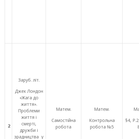
Заруб. літ.
Джек Лондон
«Жага до
життя».
Матем.
Матем.
Ма
Проблеми
життя і
Самостійна
Контрольна
§4, Р.
смерті,
2
робота
робота №5
дружби і
зрадництва у