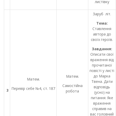
листівку
Заруб літ.
Тема:
Ставлення
автора до
своїх героїв.
Завдання:
Описати свої
враження від
прочитаної
повісті у листі
до Марка
Матем.
Матем.
Твена. Дати
Самостійна
відповідь
Перевір себе №4, ст. 187
3
робота
(усно) на
питання: Яке
враження
справив на
вас головний