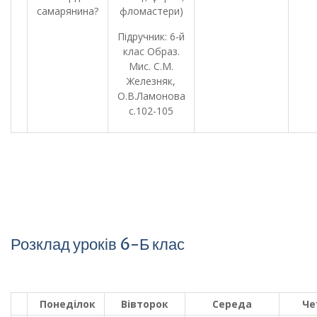
самарянина?
фломастери)
Підручник: 6-й
клас Образ.
Мис. С.М.
Железняк,
О.В.Ламонова
с.102-105
Розклад уроків 6-Б клас
Понеділок
Вівторок
Середа
Че