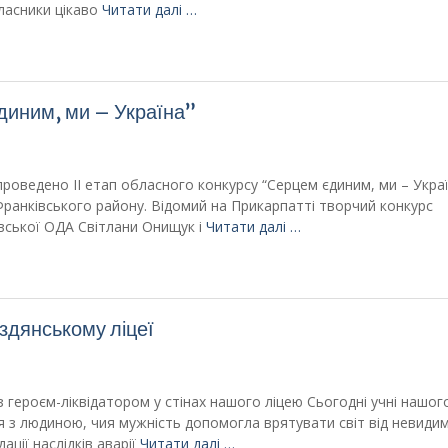
класники цікаво
Читати далі …
єдиним, ми – Україна”
проведено ІІ етап обласного конкурсу “Серцем єдиним, ми – Укра
 Франківського району. Відомий на Прикарпатті творчий конкурс
івської ОДА Світлани Онищук і
Читати далі …
іздянському ліцеї
 із героєм-ліквідатором у стінах нашого ліцею ​Сьогодні учні нашог
я з людиною, чия мужність допомогла врятувати світ від невиди
ації наслідків аварії
Читати далі …