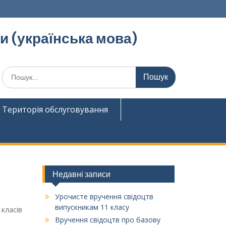
ди (українська мова)
Шукати:
Територія обслуговування
Недавні записи
Урочисте вручення свідоцтв
випускникам 11 класу
 класів
Вручення свідоцтв про базову