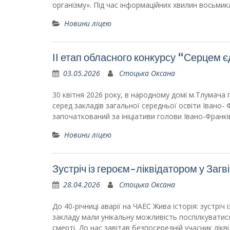
організму». Під час інформаційних хвилин восьми
Новини ліцею
ІІ етап обласного конкурсу “Серцем 
03.05.2026
Стоцька Оксана
30 квітня 2026 року, в народному домі м.Тлумача 
серед закладів загальної середньої освіти Івано-
започаткований за ініціативи голови Івано-Франк
Новини ліцею
Зустріч із героєм-ліквідатором у Загв
28.04.2026
Стоцька Оксана
До 40-річниці аварії на ЧАЕС Жива історія: зустріч
закладу мали унікальну можливість поспілкуватис
смерті. До нас завітав безпосередній учасник ліквід