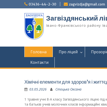
Перейти
03436-44-2-30
zagvizdja@gmail.com
до
вмісту
Загвіздянський лі
Івано-Франківського району Ів
Головна
Про ліцей
Прозорі
Контакти
Хімічні елементи для здоров’я і життє
03.05.2026
Стоцька Оксана
1 травня учні 8-А класу Загвіздянського ліцею під
та батьків учнів молочних класів інформаційні хви