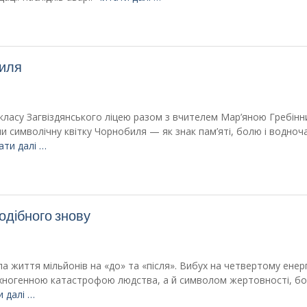
биля
 класу Загвіздянського ліцею разом з вчителем Мар’яною Гребінн
символічну квітку Чорнобиля — як знак пам’яті, болю і водночас
ати далі …
одібного знову
ла життя мільйонів на «до» та «після». Вибух на четвертому енер
хногенною катастрофою людства, а й символом жертовності, б
 далі …