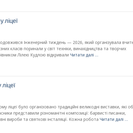
у ліцеї
продовжився Інженерний тиждень — 2026, який організувала вчит
зних класів поринали у світ техніки, винахідництва та творчих
ерівником Лілею Кудлою відкривали
Читати далі …
 ліцеї
му ліцеї було організовано традиційні великодні виставки, які о
часники представили різноманітні композиції: барвисті писанки,
вні вироби та святкові інсталяції. Кожна робота
Читати далі …