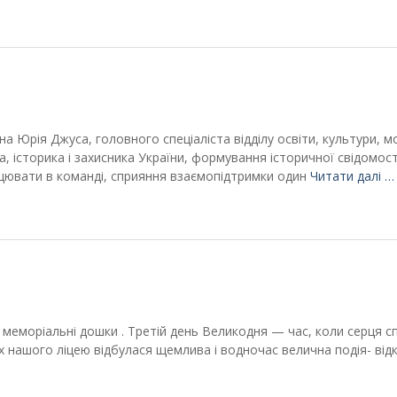
а Юрія Джуса, головного спеціаліста відділу освіти, культури, м
а, історика і захисника України, формування історичної свідомості
ацювати в команді, сприяння взаємопідтримки один
Читати далі …
или меморіальні дошки . Третій день Великодня — час, коли серця с
інах нашого ліцею відбулася щемлива і водночас велична подія- від