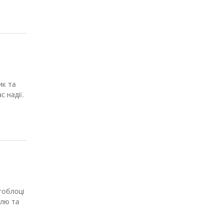
ик та
 надії.
гоблоці
олю та