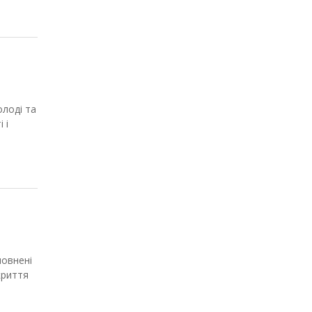
олоді та
 і
повнені
криття