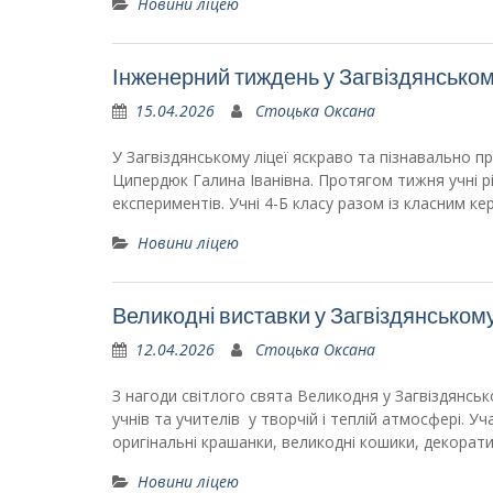
Новини ліцею
Інженерний тиждень у Загвіздянськом
15.04.2026
Стоцька Оксана
У Загвіздянському ліцеї яскраво та пізнавально 
Ципердюк Галина Іванівна. Протягом тижня учні рі
експериментів. Учні 4-Б класу разом із класним к
Новини ліцею
Великодні виставки у Загвіздянському
12.04.2026
Стоцька Оксана
З нагоди світлого свята Великодня у Загвіздянсько
учнів та учителів у творчій і теплій атмосфері. У
оригінальні крашанки, великодні кошики, декорати
Новини ліцею