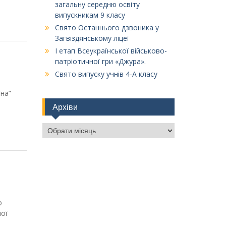
загальну середню освіту
випускникам 9 класу
Свято Останнього дзвоника у
Загвіздянському ліцеї
І етап Всеукраїнської військово-
патріотичної гри «Джура».
Свято випуску учнів 4-А класу
їна”
Архіви
Архіви
о
мої